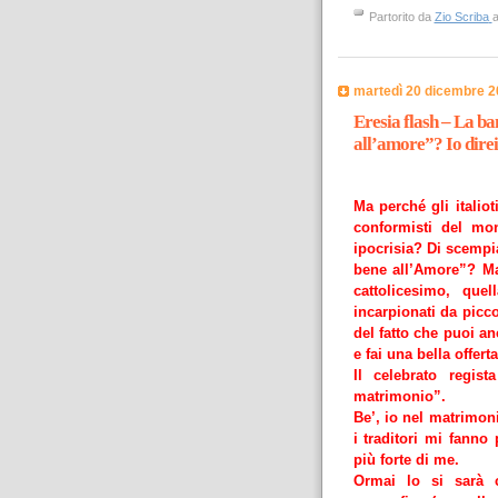
Partorito da
Zio Scriba
a
martedì 20 dicembre 2
Eresia flash – La ba
all’amore”? Io dire
Ma perché gli italio
conformisti del mon
ipocrisia? Di scempia
bene all’Amore”? Ma
cattolicesimo, que
incarpionati da picc
del fatto che puoi a
e fai una bella offert
Il celebrato regis
matrimonio”.
Be’, io nel matrimon
i traditori mi fanno
più forte di me.
Ormai lo si sarà c