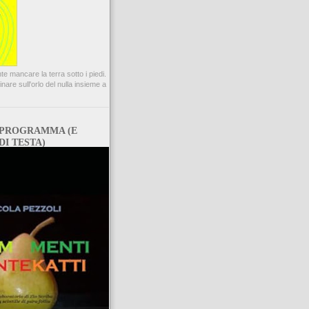
te mancare la terra sotto i piedi.
are sull'orlo del nulla insieme a
 PROGRAMMA (E
DI TESTA)