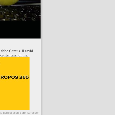
 ebbe Camus, il covid
contentarsi di me.
 degli scacchi sarei l'arrocco".