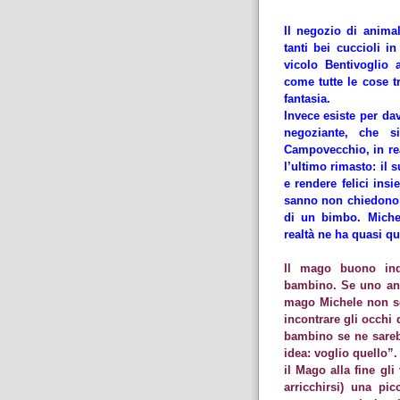
Il negozio di anima
tanti bei cuccioli in
vicolo Bentivoglio
come tutte le cose t
fantasia.
Invece esiste per da
negoziante, che s
Campovecchio, in re
l’ultimo rimasto: il 
e rendere felici insi
sanno non chiedono a
di un bimbo. Miche
realtà ne ha quasi qu
Il mago buono ind
bambino. Se uno and
mago Michele non se
incontrare gli occhi 
bambino se ne sareb
idea: voglio quello”
il Mago alla fine gl
arricchirsi) una pi