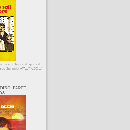
un escritor italiano después de
esco Spinoglio, ATALAYA DE LA
DINO, PARTE
DA