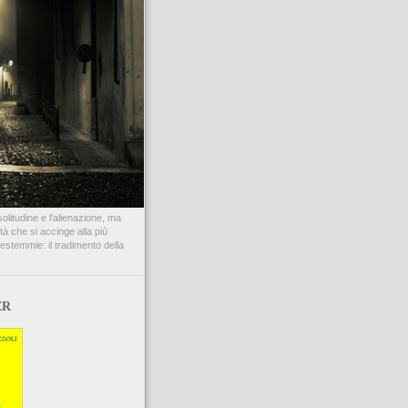
litudine e l'alienazione, ma
à che si accinge alla più
bestemmie: il tradimento della
ER