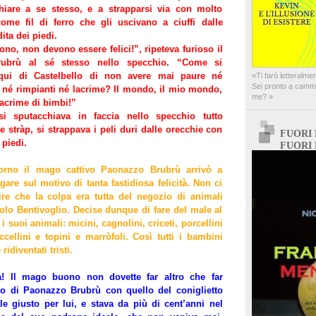
iare a se stesso, e a strapparsi via con molto
come fil di ferro che gli uscivano a ciuffi dalle
ita dei piedi.
no, non devono essere felici!”, ripeteva furioso il
ubrù al sé stesso nello specchio. “Come si
qui di Castelbello di non avere mai paure né
«Ti farò letteralmen
Sei pronto a cammin
ie né rimpianti né lacrime? Il mondo, il mio mondo,
me? »
lacrime di bimbi!”
si sputacchiava in faccia nello specchio tutto
e stràp, si strappava i peli duri dalle orecchie con
FUORI
 piedi.
FUORI 
iorno il mago cattivo Paonazzo Brubrù arrivò a
gare sul motivo di tanta fastidiosa felicità. Non ci
re che la colpa era tutta del negozio di animali
lo Bentivoglio. Decise dunque di fare del male al
i suoi animali: micini, cagnolini, criceti, porcellini
ccellini e topini e marròfoli. Così tutti i bambini
idiventati tristi.
a! Il mago buono non dovette far altro che far
do di Paonazzo Brubrù con quello del coniglietto
le giusto per lui, e stava da più di cent’anni nel