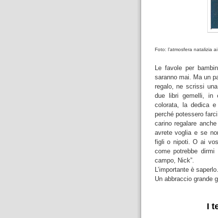
Foto: l’atmosfera natalizia 
Le favole per bambin
saranno mai. Ma un pai
regalo, ne scrissi una
due libri gemelli, in
colorata, la dedica e
perché potessero farc
carino regalare anche
avrete voglia e se non
figli o nipoti. O ai vo
come potrebbe dirmi 
campo, Nick”.
L’importante è saperl
Un abbraccio grande gra
I 