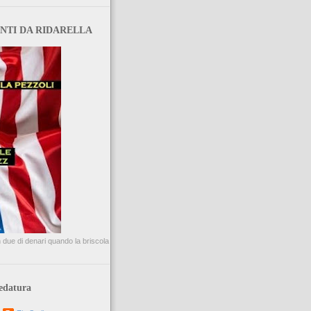
NTI DA RIDARELLA
due di denari quando la briscola
edatura