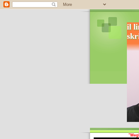
il 
skr
"Megl