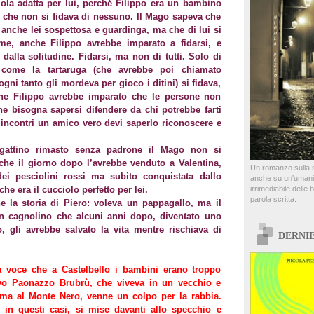
tiola adatta per lui, perché Filippo era un bambino
o che non si fidava di nessuno. Il Mago sapeva che
, anche lei sospettosa e guardinga, ma che di lui si
me, anche Filippo avrebbe imparato a fidarsi, e
dalla solitudine. Fidarsi, ma non di tutti. Solo di
ì come la tartaruga (che avrebbe poi chiamato
ni tanto gli mordeva per gioco i ditini) si fidava,
he Filippo avrebbe imparato che le persone non
he bisogna sapersi difendere da chi potrebbe farti
incontri un amico vero devi saperlo riconoscere e
.
l gattino rimasto senza padrone il Mago non si
che il giorno dopo l’avrebbe venduto a Valentina,
Un romanzo sulla so
ei pesciolini rossi ma subito conquistata dallo
anche su un'umanit
he era il cucciolo perfetto per lei.
irrimediabile delle 
parola scritta.
e la storia di Piero: voleva un pappagallo, ma il
n cagnolino che alcuni anni dopo, diventato uno
, gli avrebbe salvato la vita mentre rischiava di
DERNI
 voce che a Castelbello i bambini erano troppo
tivo Paonazzo Brubrù, che viveva in un vecchio e
cima al Monte Nero, venne un colpo per la rabbia.
in questi casi, si mise davanti allo specchio e