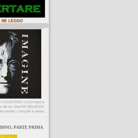
A NE LEGGO
 COUNTRIES / It isn't hard to
l or die for / And NO RELIGION
e people / Living life in peace...
DINO, PARTE PRIMA