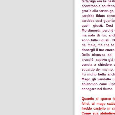
tartaruga era la bes
scontroso e solitari
grazie alla tartaruga
sarebbe fidata ecco
sarebbe così guarito 
quelli giusti. Cos
Mordimordi, perché og
ma solo di lui, anc
sono tutte uguali. C
del male, ma che se 
donargli il tuo cuore
Della tristezza de
crucciò: sapeva già 
venuta a chiedere d
sguardo del micino, c
Fu molto bella anch
Mago gli vendette u
splendido cane lupo
annegare nel fiume.
Quando si sparse la
felici, al mago cat
freddo castello in 
Come sua abitudine 