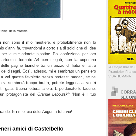
ai tempi della Mamma.
i non sono il mio mestiere, e probabilmente non lo
o d’anni fa, trovandomi a corto sia di soldi che di idee
 per le mie adorate nipotine. Poi confezionai per loro
 cartoncini formato A4 ben rilegati, con la copertina
 delle pagine bianche tra un pezzo di fiaba e l’altro
«El mejor libro de 
i dei disegni. Così, adesso, mi è sembrato un pensiero
Pirandello» Franc
VIDA HUMANA
 a voi questa favoletta senza pretese: magari, se ne
 vi sembrerà troppo brutta, potrete leggerla ai vostri
stri gatti. Buona lettura, allora. E perdonate le lacune:
CORRA
un protagonista del
Grande Lebowski:
“Non è il tuo
SECON
o…
nde. E i miei più dolci Auguri a tutti voi!
teneri amici di Castelbello