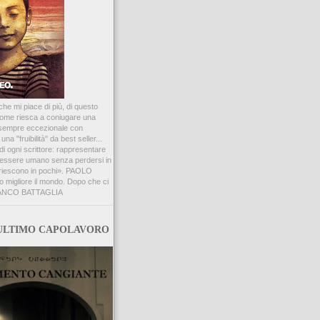
che mi piace di più, di questo
 come riesca a coniugare una
a sempre eccezionale con
a "fruibilità" da best seller...
di ogni scrittore: rappresentare
l'essere umano senza perdersi in
i riescono in pochi». PAOLO
 migliore il mondo. Dopo che ci
 FRANCO BATTAGLIA
NULTIMO CAPOLAVORO