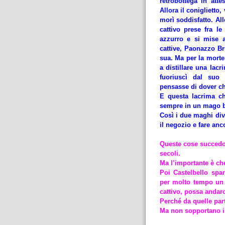
retrobottega in att
Allora il coniglietto
morì soddisfatto. All
cattivo prese fra le
azzurro e si mise a
cattive, Paonazzo Br
sua. Ma per la morte 
a distillare una lacr
fuoriuscì dal suo
pensasse di dover ch
E questa lacrima ch
sempre in un mago 
Così i due maghi div
il negozio e fare anco
Queste cose succedon
secoli.
Ma l’importante è c
Poi Castelbello spar
per molto tempo un
cattivo, possa andarc
Perché da quelle part
Ma non sopportano i 