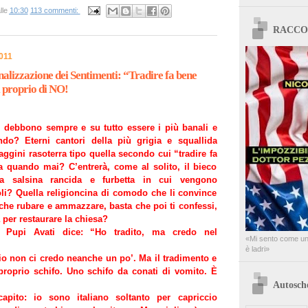
lle
10:30
113 commenti:
RACCO
011
nalizzazione dei Sentimenti: “Tradire fa bene
i proprio di NO!
ti debbono sempre e su tutto essere i più banali e
do? Eterni cantori della più grigia e squallida
ggini rasoterra tipo quella secondo cui “tradire fa
 quando mai? C’entrerà, come al solito, il bieco
lla salsina rancida e furbetta in cui vengono
oli? Quella religioncina di comodo che li convince
nche rubare e ammazzare, basta che poi ti confessi,
a per restaurare la chiesa?
ta Pupi Avati dice: “Ho tradito, ma credo nel
«Mi sento come un 
è ladri»
io non ci credo neanche un po’. Ma il tradimento e
 proprio schifo. Uno schifo da conati di vomito. È
Autosch
apito: io sono italiano soltanto per capriccio