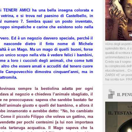
li TENERI AMICI ha una bella insegna colorata e
 vetrina, e si trova nel paesino di Castelbello, in
 al numero 7. Sembra quasi un posto inventato,
roppo simpatiche e carine che esistono solo nella
vvero. Ed è un negozio davvero speciale, perché il
i nasconde dietro il finto nome di Michele
«Uno degli aspetti 
splendido libro, è
altà è un Mago. Ma un mago di quelli buoni, forse
qualità di scrittur
suo unico scopo nella vita è vedere felici i bambini,
un'immediatezza e un
eme a loro i cuccioli degli animali, che come tutti
Credo sia il sogno 
ltro che essere amati e accuditi dal tenero cuore
la complessità del
elucubrazioni... C
le Campovecchio dimostra cinquant’anni, ma in
ZARDI «E' un posto
attromila.
hai scritto tu».
ovinava sempre la bestiolina adatta per ogni
ava al negozio e chiedeva l’animale sbagliato, il
IL PE
 ne preoccupava: sapeva che sarebbe bastato far
dell’animale giusto e quelli del bambino, e allora il
be innamorato e avrebbe detto: “No, ho cambiato
. Come il piccolo Filippo che voleva un gattino, ma
i vendette per pochi centesimi (a lui non importava
ccola tartaruga acquatica. Il Mago sapeva che la