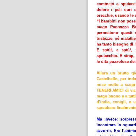
cominciò a sputacch
dolore i peli duri 
orecchie, usando le d
“I bambini non posso
mago Paonazzo Br
permettono questi 
tristezze, né malatt
ha tanto bisogno di 
E sptù!, e sptù!, 
sputacchio. E stràp, 
le dita puzzolose dei
Allora un brutto g
Castelbello, per inda
mise molto a scopri
TENERI AMICI di vico
mago buono e a tutti 
d’india, conigli, e u
sarebbero finalmente r
Ma invece: sorpres
incontrare lo sguar
azzurro. Era l’anima