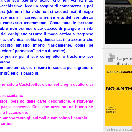
esa del suo padrone ideale, che non veniva mai.
, vecchissimo, fece un sospiro di contentezza, e poi
ora (chi non l’ha visto non ci crederà mai) il mago
 sue mani il corpicino senza vita del coniglietto
 carezzarlo teneramente. Come tutte le persone
ubrù non era mai stato capace di piangere in vita
del coniglietto azzurro il mago cattivo si sorprese
ima: un’unica, solitaria, densa lacrima azzurra che
 occhio sinistro (molto timidamente, come se
iedere “permesso” prima di uscire).
e pianse per il suo coniglietto lo trasformò per
La peste
buono.
dovrà ac
ennero amici, e si misero in società per ingrandire
r più felici i bambini.
o solo a Castelbello, e una volta ogni quattordici
he succedano.
isce, persino dalle carte geografiche, e ridiventa
 paese nascosto. Così che nessuno, né buono né
i a ficcanasare.
i amano tanto gli animali e tantissimo i bambini.
curiosi.
"Se fossi una mossa