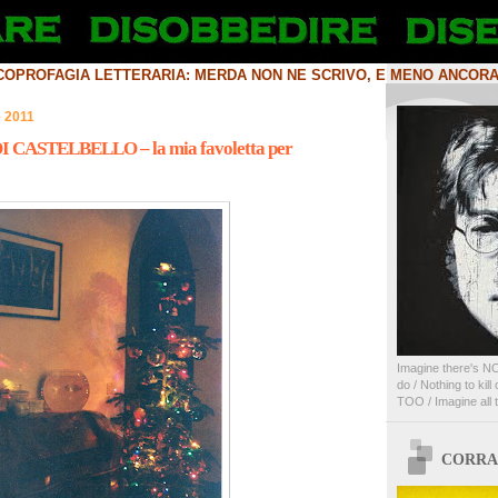
 COPROFAGIA LETTERARIA: MERDA NON NE SCRIVO, E MENO ANCOR
 2011
 CASTELBELLO – la mia favoletta per
Imagine there's NO
do / Nothing to kil
TOO / Imagine all th
CORRA